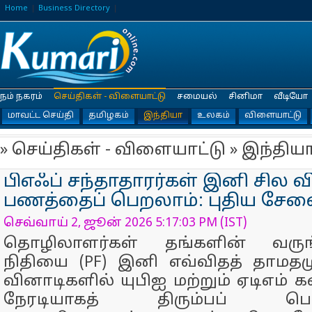
Home
Business Directory
நம் நகரம்
செய்திகள் - விளையாட்டு
சமையல்
சினிமா
வீடியோ
மாவட்ட செய்தி
தமிழகம்
இந்தியா
உலகம்
விளையாட்டு
» செய்திகள் - விளையாட்டு » இந்திய
பிஎஃப் சந்தாதாரர்கள் இனி சில 
பணத்தைப் பெறலாம்: புதிய சேவை
செவ்வாய் 2, ஜூன் 2026 5:17:03 PM (IST)
தொழிலாளர்கள் தங்களின் வருங
நிதியை (PF) இனி எவ்விதத் தாமதம
வினாடிகளில் யுபிஐ மற்றும் ஏடிஎம் 
நேரடியாகத் திரும்பப் பெற்ற