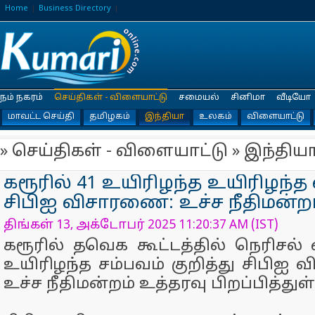
Home
Business Directory
நம் நகரம்
செய்திகள் - விளையாட்டு
சமையல்
சினிமா
வீடியோ
மாவட்ட செய்தி
தமிழகம்
இந்தியா
உலகம்
விளையாட்டு
» செய்திகள் - விளையாட்டு » இந்திய
கரூரில் 41 உயிரிழந்த உயிரிழந்த
சிபிஐ விசாரணை: உச்ச நீதிமன்றம
திங்கள் 13, அக்டோபர் 2025 11:20:37 AM (IST)
கரூரில் தவெக கூட்டத்தில் நெரிசல் ஏ
உயிரிழந்த சம்பவம் குறித்து சிபிஐ
உச்ச நீதிமன்றம் உத்தரவு பிறப்பித்துள