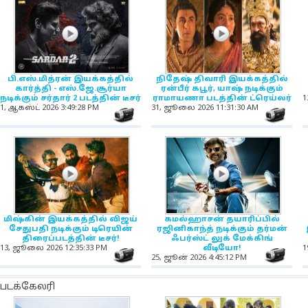
NewsIcon
NewsIcon
பி.எஸ்​.மித்​ரன் இயக்​கத்தில்
நிதேஷ் திவாரி இயக்கத்தில்
கார்த்தி - எஸ்​.ஜே.சூர்​யா
ரன்​பீர் கபூர், யாஷ் நடிக்கும்
நடிக்கும் சர்தார் 2 படத்தின் டீசர்
ராமாயணா படத்தின் ட்ரெய்லர்
1
1, ஆகஸ்ட் 2026 3:49:28 PM
31, ஜூலை 2026 11:31:30 AM
NewsIcon
Ne
NewsIcon
NewsIcon
மிஷ்கின் இயக்கத்தில் விஜய்
கமல்ஹாசன் தயாரிப்பில்
சேதுபதி நடிக்கும் டிரெயின்
ரஜினிகாந்த் நடிக்கும் தர்மன்
திரைப்படத்தின் டீசர்!
ஃபர்ஸ்ட் லுக் மேக்கிங்
13, ஜூலை 2026 12:35:33 PM
வீடியோ!
1
NewsIcon
Ne
25, ஜூன் 2026 4:45:12 PM
படக்கேலரி