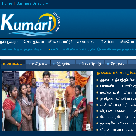
Home
Business Directory
நம் நகரம்
செய்திகள் - விளையாட்டு
சமையல்
சினிமா
வீடியோ
ை அதிகாரப்பூர்வ அறிவிப்பு!
●
ஒவ்வொரு வீட்டுக்கும் 200 யூனிட் இலவச மின்சாரம்: முதல்வர் விஜய
மாவட்டம்
தமிழகம்
இந்தியா
வெளிநாடு
தேர்தல்
அண்மை செய்திகள
ஆடை உற்பத்தியில் 
நெசவாளர்களுக்கு ஆ
பராமரிப்புப் பணி: க
ரயில்கள் மாற்றுப்
மயிலாடி சிற்பிகள
செதுக்கப்பட்ட 11 
தமிழக ரயில்வே வள
நியமிக்க வேண்டும்
கன்னியாகுமரி பக
பூஜை தொடங்கியது-
வீராணமங்கலம் பழை
கோலாகலம்: திரளா
கோவை, மேட்டுப்பா
தேவை: பயணிகள் சங
நாகர்கோவில் மாநக
NewsIcon
அழகுபடுத்த நடவடிக
தென் மாவட்டங்களி
நடவடிக்கை: அமைச்