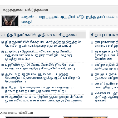
கன்னியாகுமரிக்கு 
அமைச்சரிடம் விஜய் 
கருத்துகள் பகிர்ந்தவை
காதலிக்க மறுத்ததால் ஆத்திரம்: வீடு புகுந்து தாய், மகள் 
கைது!
Aug 9, 2026 - 09:10:12 AM
மது குடிக்க மனைவி பணம் தராததால் வாலிபர் தூக்கிட்டு
மேகதாது அணைக்கு எதிராக டெல்லி செல்லத் தயாரா?: த
வேன் மீது கார் மோதி விபத்து: வாலிபர் பலி, 3 பேர் படுகாயம
ஆன்லைன் முதலீட்டு மோசடி: ரூ.75 லட்சம் சுருட்டிய வாலிபர
கருங்குளம் அருகே வாழைத் தோட்டத்தில் தீ விபத்து
நெசவாளர்களை ஆதரிக்கக் கைத்தறிப் பொருட்களை வாங்கு
லாட்டரி நிறுவனத்திடம் ரூ.900 கோடி வாங்கியது ஏன்?: 
மதுரை - தூத்துக்குடி புதிய அகல ரயில் பாதை திட்டம் : 
தூத்துக்குடி பிரபல ஸ்வீட் ஸ்டாலில் ஆடித் தள்ளுபடியில் 
கடந்த 3 நாட்களில் அதிகம் வாசித்தவை
சிறப்பு பார்வ
சோகம்!
எம்.பி. சவால்!
போலீஸ் வலை!
மோடி வேண்டுகோள்!
விவாதம்!
டெண்டர் வெளியீடு!
Aug 6, 2026 - 11:57:42 AM
Aug 5, 2026 - 09:43:20 AM
Aug 7, 2026 - 11:12:09 AM
திருத்தணியில் சேகர்பாபு கார் தடுத்து நிறுத்தம்:
தாயுமானவர் த
போலீசாருடன் வாக்குவாதத்தால் பரபரப்பு!
தளர்வு : தமிழ்
Aug 8, 2026 - 11:33:57 AM
Aug 8, 2026 - 10:47:42 AM
Aug 8, 2026 - 09:09:29 AM
Aug 7, 2026 - 04:44:44 PM
Aug 7, 2026 - 08:40:48 PM
Aug 6, 2026 - 09:23:56 PM
முதல்வர் விஜய்யிடம் விவாகரத்து கோரிய
தூத்துக்குடி
மனுவை வாபஸ் பெற்றார் சங்கீதா - வழக்கு
ரயில் இயக்க 
முடித்து வைப்பு!
கோரிக்கை
பழநியில் ரூ.100 கோடி கோவில் நில மோசடி:
தமிழகத்தின் 
கைதான வழக்கறிஞர் சிறையில் உயிரிழப்பு!
ஆகிறது துாத்து
ஆடை உற்பத்தியில் புதுமையைப் புகுத்த
தமிழ்ப் புதல்வ
வேண்டும் : நெசவாளர்களுக்கு ஆட்சியர் பிரதாப்
ரூ.1,000: தமிழ
வேண்டுகோள்
மகளிர் உரிமை
தமிழ்நாட்டு மக்களுக்காக அவமானத்தையும்
படைத்தோர் யார
தாங்க நான் தயார்: முதலமைச்சர் விஜய்!
சென்னை – தூத
95 ஆண்டுகால வரலாற்றில் முதன்முறை: பிரிட்டன்
குறித்து ஆய்வ
பூங்காவில் உலக சாதனை படைத்த அரிய பறவை!
தகவல்
அண்மை வீடியோ