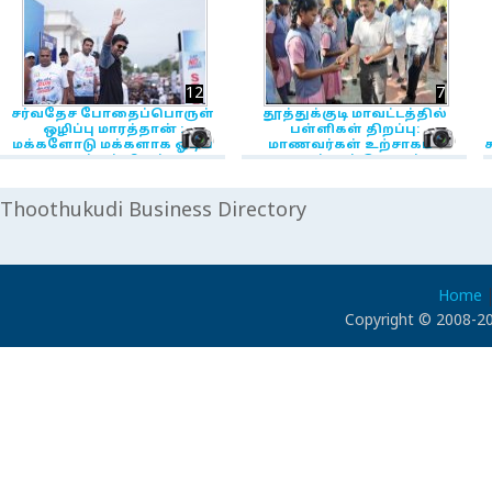
12
7
சர்வதேச போதைப்பொருள்
தூத்துக்குடி மாவட்டத்தில்
ஒழிப்பு மாரத்தான் :
பள்ளிகள் திறப்பு:
NewsIcon
Ne
மக்களோடு மக்களாக ஓடிய
மாணவர்கள் உற்சாகம் -
ச
முதல்வர் விஜய்!
புகைப்படத் தொகுப்பு
1
26, ஜூன் 2026 11:59:02 AM
4, ஜூன் 2026 11:01:45 AM
Thoothukudi Business Directory
Home
Copyright © 2008-2